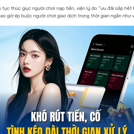
 tục thúc giục người chơi nạp tiền, viện lý do “ưu đãi sắp hết
ao giờ ép buộc người chơi giao dịch trong thời gian ngắn như 