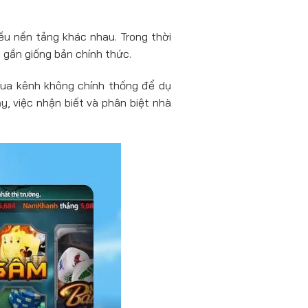
ều nền tảng khác nhau. Trong thời
n gần giống bản chính thức.
qua kênh không chính thống để dụ
ậy, việc nhận biết và phân biệt nhà