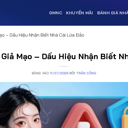
GMNC
KHUYẾN MÃI
ĐÁNH GIÁ NHÀ
o – Dấu Hiệu Nhận Biết Nhà Cái Lừa Đảo
Giả Mạo – Dấu Hiệu Nhận Biết N
ĐĂNG VÀO
11/07/2026
BỞI
TRẦN CÔNG