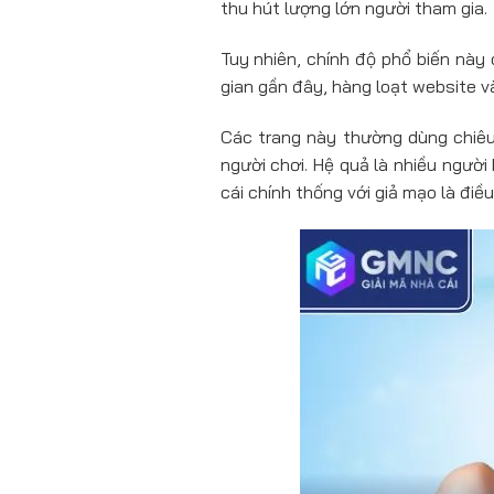
thu hút lượng lớn người tham gia.
Tuy nhiên, chính độ phổ biến này
gian gần đây, hàng loạt website và
Các trang này thường dùng chiêu
người chơi. Hệ quả là nhiều người 
cái chính thống với giả mạo là điều