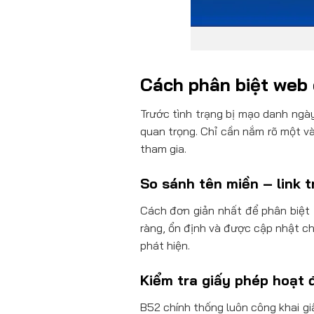
Cách phân biệt web 
Trước tình trạng bị mạo danh ngày
quan trọng. Chỉ cần nắm rõ một vài
tham gia.
So sánh tên miền – link t
Cách đơn giản nhất để phân biệt
ràng, ổn định và được cập nhật chí
phát hiện.
Kiểm tra giấy phép hoạt 
B52 chính thống luôn công khai gi