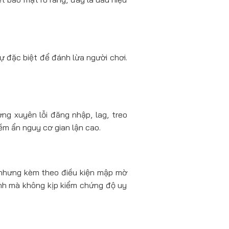
 đặc biệt để đánh lừa người chơi.
ng xuyên lỗi đăng nhập, lag, treo
ềm ẩn nguy cơ gian lận cao.
 nhưng kèm theo điều kiện mập mờ
anh mà không kịp kiểm chứng độ uy