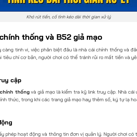
Khó rút tiền, cố tình kéo dài thời gian xử lý
chính thống và B52 giả mạo
 càng tinh vi, việc phân biệt đâu là nhà cái chính thống và đâ
 tiêu chí cơ bản, người chơi có thể tránh rủi ro mất tiền và 
ruy cập
chính thống
và giả mạo là kiểm tra kỹ link truy cập. Nhà cái
nh thức, trong khi các trang giả mạo hay thêm số, ký tự lạ hoặc
động
ấy phép hoạt động và thông tin đơn vị quản lý. Người chơi có