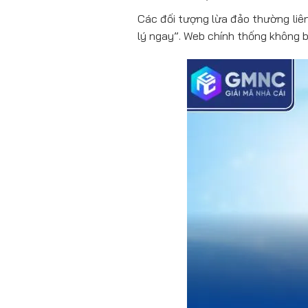
Các đối tượng lừa đảo thường liên
lý ngay”. Web chính thống không b