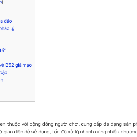
n
]
ừa đảo
pháp lý
tế”
 và B52 giả mạo
 cập
ng
n
en thuộc với cộng đồng người chơi, cung cấp đa dạng sản ph
ờ giao diện dễ sử dụng, tốc độ xử lý nhanh cùng nhiều chương