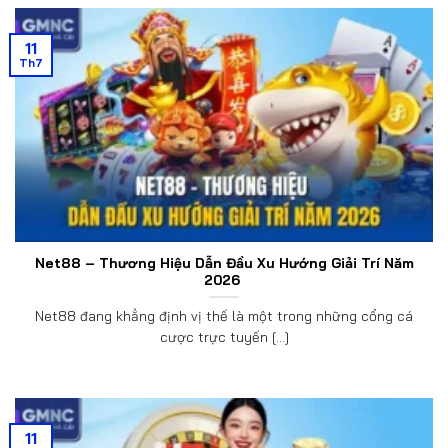
11
Th7
Net88 – Thương Hiệu Dẫn Đầu Xu Hướng Giải Trí Năm
2026
Net88 đang khẳng định vị thế là một trong những cổng cá
cược trực tuyến [...]
11