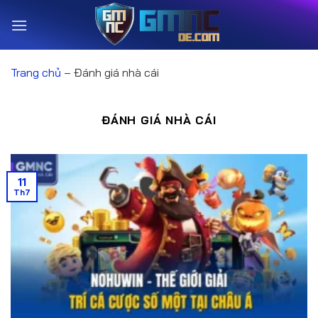
Bỏ
qua
nội
dung
Trang chủ
–
Đánh giá nhà cái
ĐÁNH GIÁ NHÀ CÁI
11
Th7