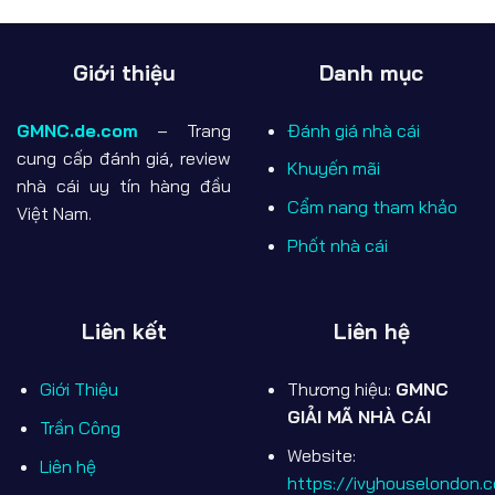
Nhất
Lớn
–
Cho
Nhận
Người
Thưởng
Chơi
Giới thiệu
Danh mục
Cực
Đã
Mỗi
GMNC.de.com
– Trang
Đánh giá nhà cái
Ngày
cung cấp đánh giá, review
Khuyến mãi
nhà cái uy tín hàng đầu
Cẩm nang tham khảo
Việt Nam.
Phốt nhà cái
Liên kết
Liên hệ
Giới Thiệu
Thương hiệu:
GMNC
GIẢI MÃ NHÀ CÁI
Trần Công
Website:
Liên hệ
https://ivyhouselondon.