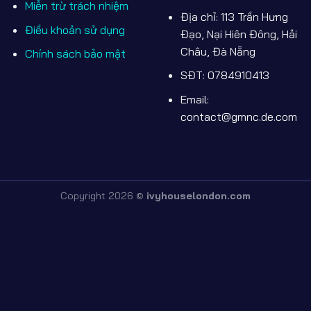
Miễn trừ trách nhiệm
Địa chỉ: 113 Trần Hưng
Điều khoản sử dụng
Đạo, Nại Hiên Đông, Hải
Châu, Đà Nẵng
Chính sách bảo mật
SĐT: 0784910413
Email:
contact@gmnc.de.com
Copyright 2026 ©
ivyhouselondon.com