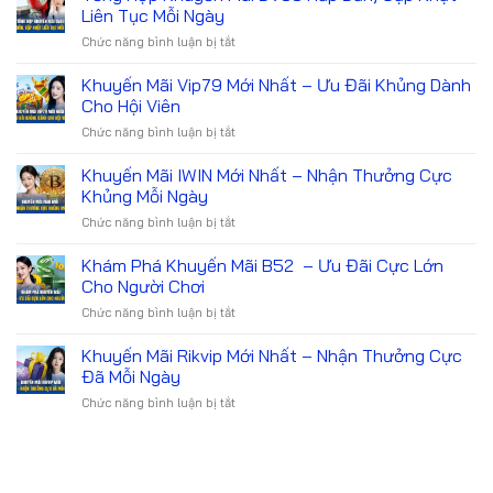
Liên Tục Mỗi Ngày
Chức năng bình luận bị tắt
ở
Tổng
Hợp
Khuyến Mãi Vip79 Mới Nhất – Ưu Đãi Khủng Dành
Khuyến
Cho Hội Viên
Mãi
Chức năng bình luận bị tắt
ở
DV88
Khuyến
Hấp
Mãi
Khuyến Mãi IWIN Mới Nhất – Nhận Thưởng Cực
Dẫn,
Vip79
Cập
Khủng Mỗi Ngày
Mới
Nhật
Chức năng bình luận bị tắt
ở
Nhất
Liên
Khuyến
–
Tục
Mãi
Khám Phá Khuyến Mãi B52 – Ưu Đãi Cực Lớn
Ưu
Mỗi
IWIN
Đãi
Cho Người Chơi
Ngày
Mới
Khủng
Chức năng bình luận bị tắt
ở
Nhất
Dành
Khám
–
Cho
Phá
Khuyến Mãi Rikvip Mới Nhất – Nhận Thưởng Cực
Nhận
Hội
Khuyến
Thưởng
Đã Mỗi Ngày
Viên
Mãi
Cực
Chức năng bình luận bị tắt
ở
B52
Khủng
Khuyến
–
Mỗi
Mãi
Ưu
Ngày
Rikvip
Đãi
Mới
Cực