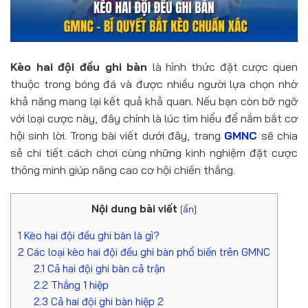
Kèo hai đội đều ghi bàn
là hình thức đặt cược quen
thuộc trong bóng đá và được nhiều người lựa chọn nhờ
khả năng mang lại kết quả khả quan. Nếu bạn còn bỡ ngỡ
với loại cược này, đây chính là lúc tìm hiểu để nắm bắt cơ
hội sinh lời. Trong bài viết dưới đây, trang
GMNC
sẽ chia
sẻ chi tiết cách chơi cùng những kinh nghiệm đặt cược
thông minh giúp nâng cao cơ hội chiến thắng.
Nội dung bài viết
[
ẩn
]
1
Kèo hai đội đều ghi bàn là gì?
2
Các loại kèo hai đội đều ghi bàn phổ biến trên GMNC
2.1
Cả hai đội ghi bàn cả trận
2.2
Thắng 1 hiệp
2.3
Cả hai đội ghi bàn hiệp 2