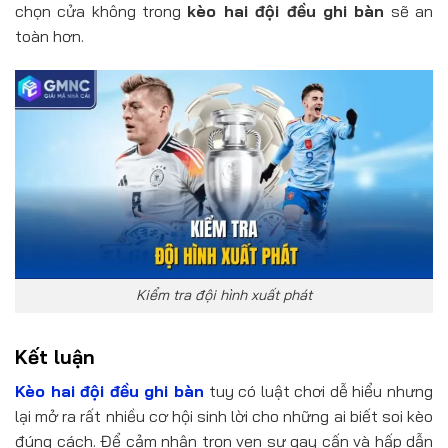
chọn cửa không trong
kèo hai đội đều ghi bàn
sẽ an
toàn hơn.
Kiểm tra đội hình xuất phát
Kết luận
Kèo hai đội đều ghi bàn
tuy có luật chơi dễ hiểu nhưng
lại mở ra rất nhiều cơ hội sinh lời cho những ai biết soi kèo
đúng cách. Để cảm nhận trọn vẹn sự gay cấn và hấp dẫn