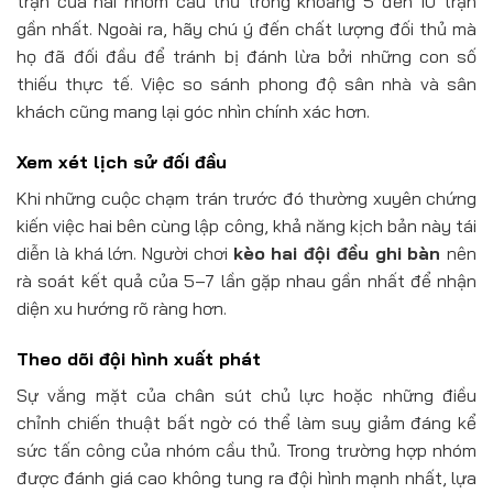
trận của hai nhóm cầu thủ trong khoảng 5 đến 10 trận
gần nhất. Ngoài ra, hãy chú ý đến chất lượng đối thủ mà
họ đã đối đầu để tránh bị đánh lừa bởi những con số
thiếu thực tế. Việc so sánh phong độ sân nhà và sân
khách cũng mang lại góc nhìn chính xác hơn.
Xem xét lịch sử đối đầu
Khi những cuộc chạm trán trước đó thường xuyên chứng
kiến việc hai bên cùng lập công, khả năng kịch bản này tái
diễn là khá lớn. Người chơi
kèo hai đội đều ghi bàn
nên
rà soát kết quả của 5–7 lần gặp nhau gần nhất để nhận
diện xu hướng rõ ràng hơn.
Theo dõi đội hình xuất phát
Sự vắng mặt của chân sút chủ lực hoặc những điều
chỉnh chiến thuật bất ngờ có thể làm suy giảm đáng kể
sức tấn công của nhóm cầu thủ. Trong trường hợp nhóm
được đánh giá cao không tung ra đội hình mạnh nhất, lựa