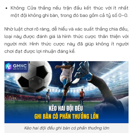
Không: Cửa thắng nếu trận đấu kết thúc với ít nhất
một đội không ghi bàn, trong đó bao gồm cả tỷ số 0–0.
Nhờ luật chơi rõ ràng, dễ hiểu và xác suất thắng chia đều,
loại này được đánh giá là hình thức cược thân thiện với
người mới. Hình thức cược này đã giúp không ít người
chơi đạt được lợi nhuận đáng kể.
Kèo hai đội đều ghi bàn có phần thưởng lớn