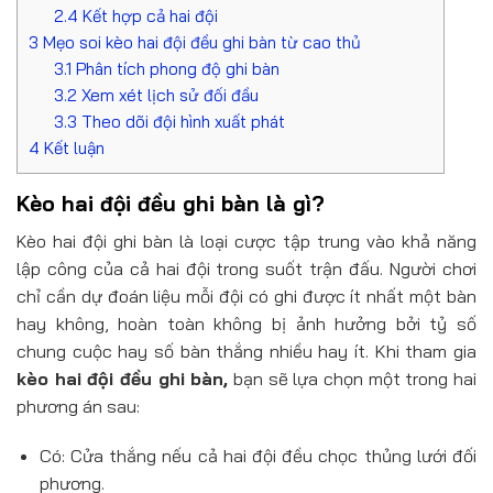
2.4
Kết hợp cả hai đội
3
Mẹo soi kèo hai đội đều ghi bàn từ cao thủ
3.1
Phân tích phong độ ghi bàn
3.2
Xem xét lịch sử đối đầu
3.3
Theo dõi đội hình xuất phát
4
Kết luận
Kèo hai đội đều ghi bàn là gì?
Kèo hai đội ghi bàn là loại cược tập trung vào khả năng
lập công của cả hai đội trong suốt trận đấu. Người chơi
chỉ cần dự đoán liệu mỗi đội có ghi được ít nhất một bàn
hay không, hoàn toàn không bị ảnh hưởng bởi tỷ số
chung cuộc hay số bàn thắng nhiều hay ít. Khi tham gia
kèo hai đội đều ghi bàn,
bạn sẽ lựa chọn một trong hai
phương án sau:
Có: Cửa thắng nếu cả hai đội đều chọc thủng lưới đối
phương.